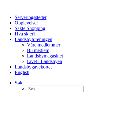
Serveringssteder
Opplevelser
Sakte Shopping
Hva skjer?
Landsbyforeningen
Våre medlemmer
Bli medlem
Landsbymagasinet
Livet i Landsbyen
Landsbygavekortet
English
Søk