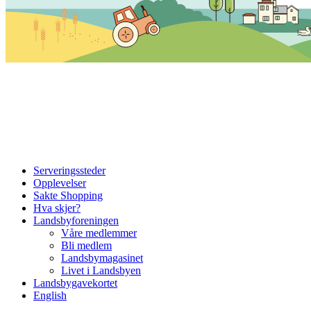
Serveringssteder
Opplevelser
Sakte Shopping
Hva skjer?
Landsbyforeningen
Våre medlemmer
Bli medlem
Landsbymagasinet
Livet i Landsbyen
Landsbygavekortet
English