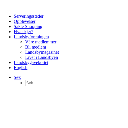
Serveringssteder
Opplevelser
Sakte Shopping
Hva skjer?
Landsbyforeningen
Våre medlemmer
Bli medlem
Landsbymagasinet
Livet i Landsbyen
Landsbygavekortet
English
Søk