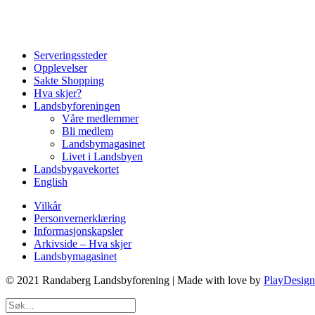
Serveringssteder
Opplevelser
Sakte Shopping
Hva skjer?
Landsbyforeningen
Våre medlemmer
Bli medlem
Landsbymagasinet
Livet i Landsbyen
Landsbygavekortet
English
Vilkår
Personvernerklæring
Informasjonskapsler
Arkivside – Hva skjer
Landsbymagasinet
© 2021 Randaberg Landsbyforening | Made with love by
PlayDesign