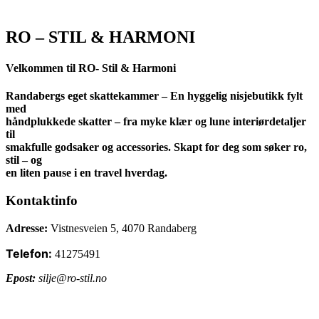
RO – STIL & HARMONI
Velkommen til RO- Stil & Harmoni
Randabergs eget skattekammer – En hyggelig nisjebutikk fylt
med
håndplukkede skatter – fra myke klær og lune interiørdetaljer
til
smakfulle godsaker og accessories. Skapt for deg som søker ro,
stil – og
en liten pause i en travel hverdag.
Kontaktinfo
Adresse:
Vistnesveien 5
, 4070 Randaberg
Telefon:
41275491
Epost:
silje@ro-stil.no