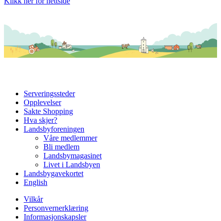
Klikk her for nettside
Serveringssteder
Opplevelser
Sakte Shopping
Hva skjer?
Landsbyforeningen
Våre medlemmer
Bli medlem
Landsbymagasinet
Livet i Landsbyen
Landsbygavekortet
English
Vilkår
Personvernerklæring
Informasjonskapsler